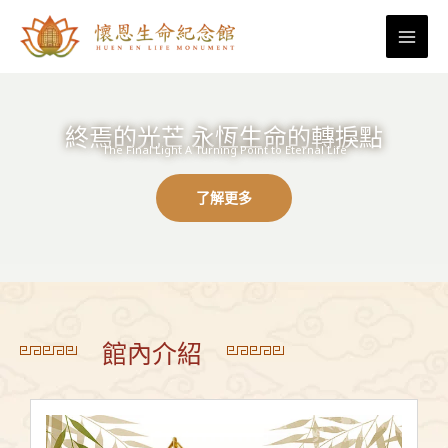
跳
至
主
要
內
終焉的光芒 永恆生命的轉捩點
容
The Final Light A Turning Point to Eternal Life
了解更多
館內介紹