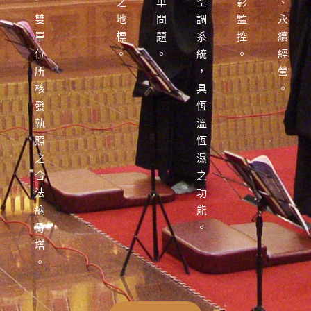
”
之
車
空
影
、
雙
地
問
調
監
永
單
標
題
系
控
續
位
。
。
統
。
經
所
，
營
核
具
。
發
恆
執
溫
照
恆
之
濕
合
之
法
功
納
能
骨
。
塔
。