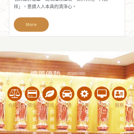
祥」，意謂人人本具的清淨心。
More
懷恩優勢
合法性
價位
環境
交通
設備
管理
服務
全
依
即
館
有
二
按
國
家
將
內
現
十
照
唯
屬
成
腹
代
四
政