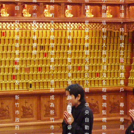
一
需
為
地
新
小
府
由
求
新
館
穎
時
法
”
而
竹
大
五
園
規
科
有
市
，
星
區
，
學
多
休
設
級
駐
特
園
種
閒
有
豪
守
別
區
選
旅
千
華
人
成
管
擇
遊
坪
觀
員
立
理
。
重
隻
光
管
管
局
點
停
飯
理
理
”
，
車
店
及
費
及
意
場
外
全
專
”
將
，
觀
程
戶
新
成
無
。
電
、
竹
為
須
中
視
專
市
新
考
央
監
款
政
竹
慮
自
視
專
府
市
停
動
錄
用