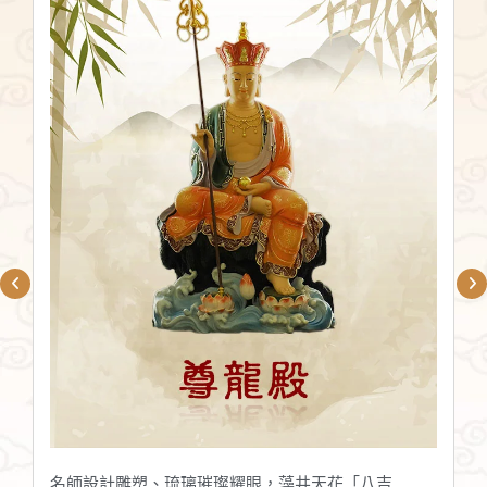
名師設計雕塑、琉璃璀璨耀眼，藻井天花「八吉