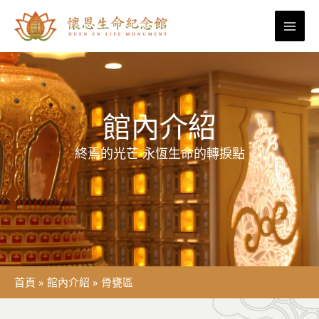
跳
至
主
要
內
容
館內介紹
終焉的光芒 永恆生命的轉捩點
首頁
»
館內介紹
»
骨甕區