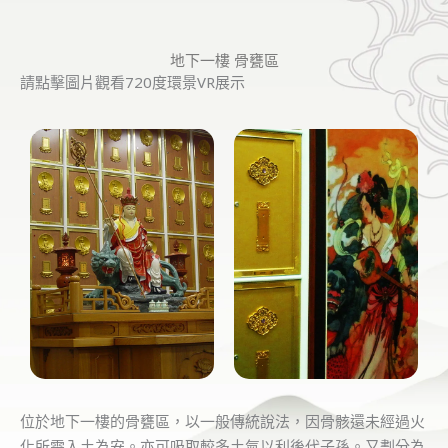
地下一樓 骨甕區
請點擊圖片觀看720度環景VR展示
位於地下一樓的骨甕區，以一般傳統說法，因骨骸還未經過火
化所需入土為安。亦可吸取較多土氣以利後代子孫。又劃分為