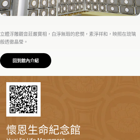
立體浮雕觀音莊嚴寶相，白淨無瑕的悲憫，素淨祥和，映照在琉璃
般透徹晶瑩。
回到館內介紹
懷恩生命紀念館
Huai En Life Mounment