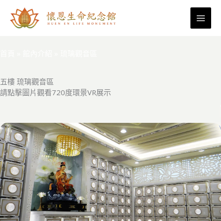
跳
館內介紹
至
終焉的光芒 永恆生命的轉捩點
主
要
首頁
»
館內介紹
»
琉璃觀音區
內
容
五樓 琉璃觀音區
請點擊圖片觀看720度環景VR展示