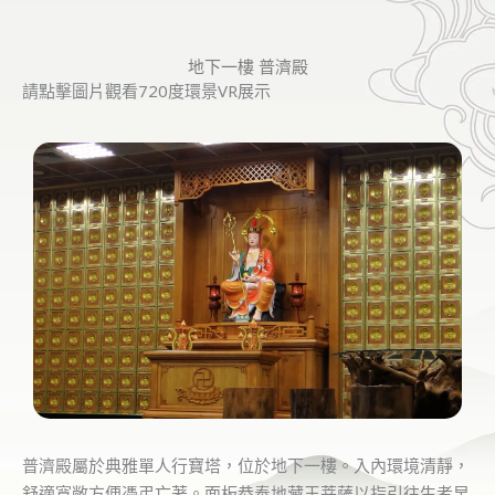
地下一樓 普濟殿
請點擊圖片觀看720度環景VR展示
普濟殿屬於典雅單人行寶塔，位於地下一樓。入內環境清靜，
舒適寬敞方便憑弔亡著。面板恭奉地藏王菩薩以指引往生者早