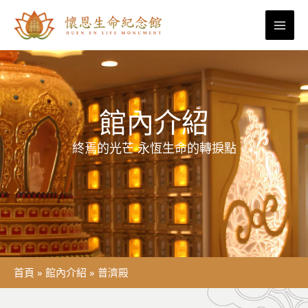
跳
至
主
要
內
容
館內介紹
終焉的光芒 永恆生命的轉捩點
首頁
»
館內介紹
»
普濟殿