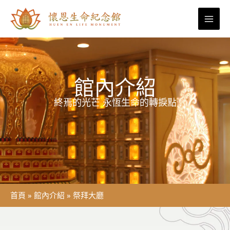
跳
至
主
要
內
容
館內介紹
終焉的光芒 永恆生命的轉捩點
首頁
»
館內介紹
»
祭拜大廳