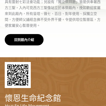
具有雷射七彩法會功能；另設有「獨立祭拜廳」皆是供奉著西
方三聖，入內可見西方三聖像站立於本祭殿內，挽如歡迎家屬
來到此殿內，所有晉塔、做七、百日、對年使用、採獨立空
間，方便師父誦經念佛不受外界干擾。令提供塔位暫厝區，方
便家屬安心暫厝使用。
回到館內介紹
懷恩生命紀念館
Huai En Life Mounment