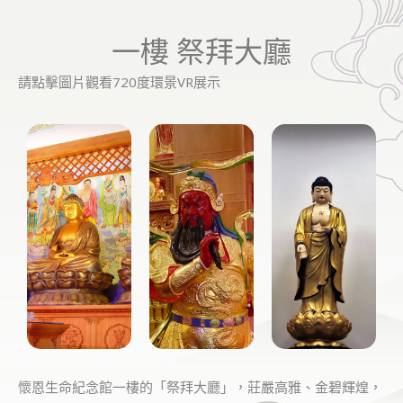
一樓 祭拜大廳
請點擊圖片觀看720度環景VR展示
懷恩生命紀念館一樓的「祭拜大廳」，莊嚴高雅、金碧輝煌，