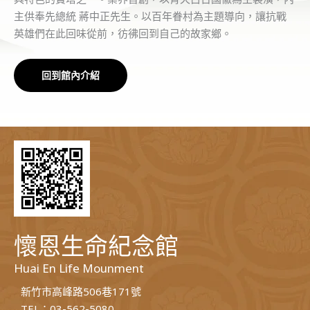
主供奉先總統 蔣中正先生。以百年眷村為主題導向，讓抗戰
英雄們在此回味從前，彷彿回到自己的故家鄉。
回到館內介紹
懷恩生命紀念館
Huai En Life Mounment
新竹市高峰路506巷171號
TEL：03-562-5080