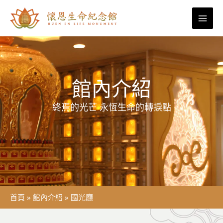
跳
至
主
要
內
容
館內介紹
終焉的光芒 永恆生命的轉捩點
首頁
»
館內介紹
»
國光廳