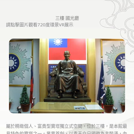
三樓 國光廳
請點擊圖片觀看720度環景VR展示
屬於精緻個人、富貴型寶塔獨立式空間，位於三樓，是本館最
具特色的寶塔之一。業界首創，以青天白日國徽為主裝潢，內