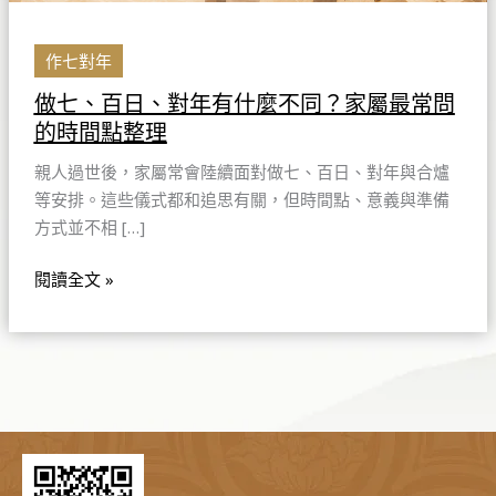
家
屬
最
作七對年
常
做七、百日、對年有什麼不同？家屬最常問
問
的時間點整理
的
時
親人過世後，家屬常會陸續面對做七、百日、對年與合爐
間
等安排。這些儀式都和追思有關，但時間點、意義與準備
點
方式並不相 […]
整
理
閱讀全文 »