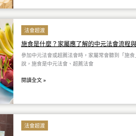
渡
法
會？
施
家
法會超渡
食
屬
是
施食是什麼？家屬應了解的中元法會流程
判
什
斷
參加中元法會或超薦法會時，家屬常會聽到「施食
麼？
與
說，施食是中元法會、超薦法會
家
準
屬
閱讀全文 »
備
應
重
了
點
解
的
中
中
元
法會超渡
元
法
法