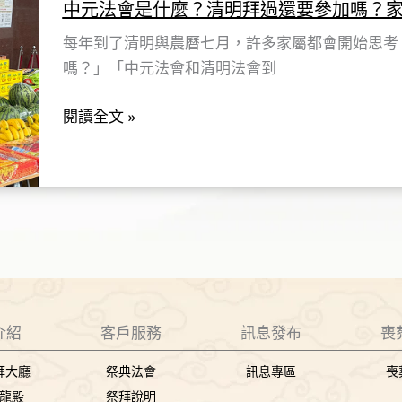
中元法會是什麼？清明拜過還要參加嗎？
會
會
流
每年到了清明與農曆七月，許多家屬都會開始思考
是
程
嗎？」「中元法會和清明法會到
什
與
麼？
閱讀全文 »
意
清
義
明
拜
過
還
要
參
加
嗎？
介紹
客戶服務
訊息發布
喪
家
拜大廳
祭典法會
訊息專區
喪
屬
尊龍殿
祭拜說明
最