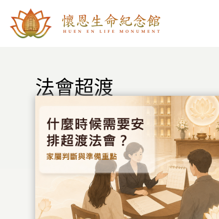
跳
至
主
要
內
容
法會超渡