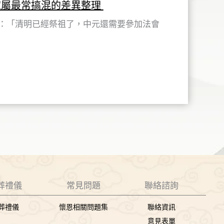
家屬最常搞混的差異整理
：「清明已經祭祖了，中元還需要參加法會
葬禮儀
常見問題
聯絡諮詢
葬禮儀
懷恩相關問題集
聯絡資訊
意見表單