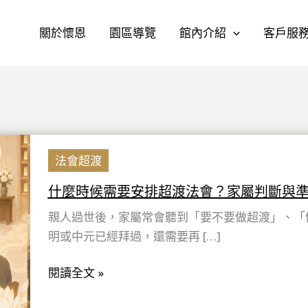
關於懷恩
園區導覽
館內介紹
客戶服
什
法會超渡
麼
時
什麼時候需要安排超渡法會？家屬判斷與
候
親人過世後，家屬常會聽到「要不要做超渡」、「
需
明或中元已經拜過，還需要再 […]
要
安
閱讀全文 »
排
超