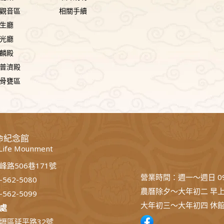
璃觀音區
相關手續
常
眾生廳
搞
國光廳
混
麒麟殿
的
 普濟殿
差
 骨甕區
異
整
理
命紀念館
 Life Mounment
峰路506巷171號
營業時間：週一～週日 09:
-562-5080
農曆除夕～大年初二 早上08
-562-5099
大年初三～大年初四 休
處
壢區延平路32號