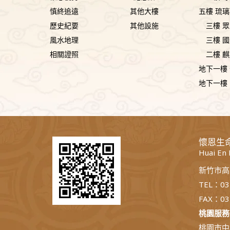
慎終追遠
其他大樓
五樓 琉
歷史紀要
其他設施
三樓 
風水地理
三樓 
相關證照
二樓 
地下一樓
地下一樓
懷恩生
Huai En
新竹市高
TEL：03
FAX：03
桃園服務
桃園市中