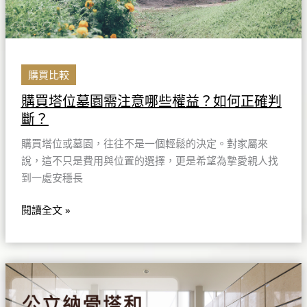
哪
些
權
益？
如
購買比較
何
購買塔位墓園需注意哪些權益？如何正確判
正
斷？
確
判
購買塔位或墓園，往往不是一個輕鬆的決定。對家屬來
斷？
說，這不只是費用與位置的選擇，更是希望為摯愛親人找
到一處安穩長
閱讀全文 »
公
立
納