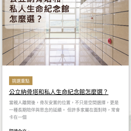
骨
塔
和
私
人
生
命
紀
念
館
怎
挑選重點
麼
公立納骨塔和私人生命紀念館怎麼選？
選？
當親人離開後，骨灰安置的位置，不只是空間選擇，更是
一種長期陪伴與思念的延續。 但許多家屬在面對時，常會
卡在一個
閱讀全文 »