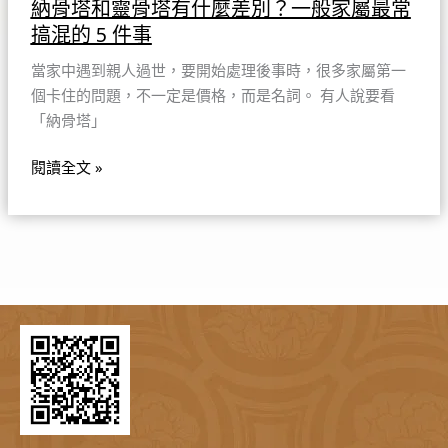
納骨塔和靈骨塔有什麼差別？一般家屬最常
屬
搞混的 5 件事
最
常
當家中遇到親人過世，要開始處理後事時，很多家屬第一
搞
個卡住的問題，不一定是價格，而是名詞。 有人說要看
混
「納骨塔」
的
5
閱讀全文 »
件
事