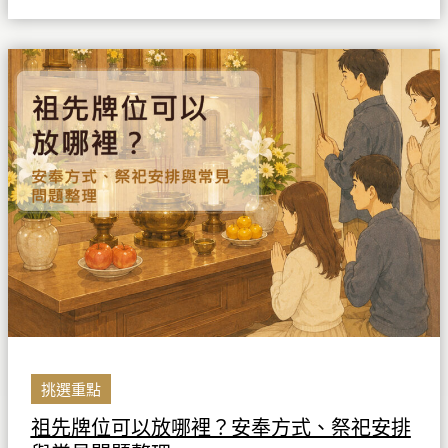
程
整
祖
理
先
牌
位
可
以
放
哪
裡？
安
奉
方
式、
祭
挑選重點
祀
祖先牌位可以放哪裡？安奉方式、祭祀安排
安