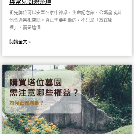
與常見問題整理
排
與
祖先牌位可以安奉在家中神桌、生命紀念館、公媽龕或其
常
他合適祭祀空間。真正需要判斷的，不只是「放在哪
見
裡」，而是這個
問
題
閱讀全文 »
整
理
購
買
塔
位
墓
園
需
注
意