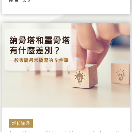
納
骨
塔
和
靈
骨
塔
有
什
麼
差
別？
一
般
塔位知識
家