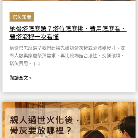
費
用
怎
塔位知識
麼
納骨塔怎麼選？塔位怎麼挑、費用怎麼看、
看、
晉塔流程一次看懂
晉
塔
納骨塔怎麼選？我們建議先確認骨灰罐或骨骸甕尺寸、安
流
奉人數與家屬祭拜需求，再比較場館合法性、交通環境、
程
塔位費用、 […]
一
次
閱讀全文 »
看
懂
親
人
過
世
火