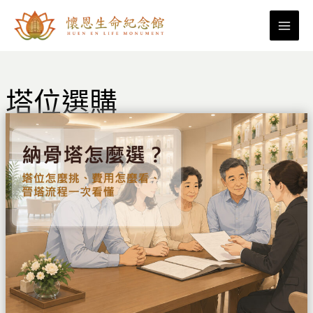
跳
至
主
要
內
塔位選購
容
納
骨
塔
怎
麼
選？
塔
位
怎
麼
挑、