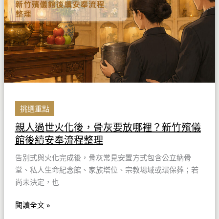
化
後，
骨
灰
要
放
哪
裡？
新
挑選重點
竹
親人過世火化後，骨灰要放哪裡？新竹殯儀
殯
館後續安奉流程整理
儀
館
告別式與火化完成後，骨灰常見安置方式包含公立納骨
後
堂、私人生命紀念館、家族塔位、宗教場域或環保葬；若
續
尚未決定，也
安
奉
閱讀全文 »
流