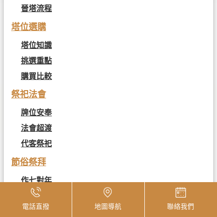
晉塔流程
塔位選購
塔位知識
挑選重點
購買比較
祭祀法會
牌位安奉
法會超渡
代客祭祀
節俗祭拜
作七對年
清明祭祖
電話直撥
地圖導航
聯絡我們
中元普渡