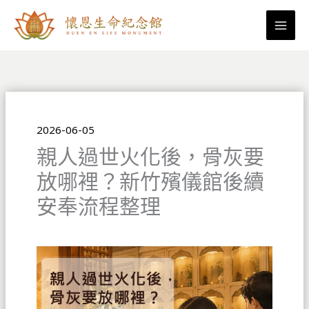
跳
至
主
要
內
容
2026-06-05
親人過世火化後，骨灰要
放哪裡？新竹殯儀館後續
安奉流程整理