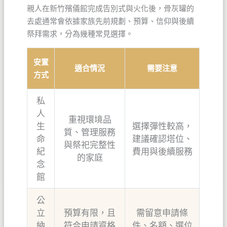
親人在新竹殯儀館完成告別式與火化後，骨灰罐的
去處通常會依據家族先前規劃、預算、信仰與後續
祭拜需求，分為幾種常見選擇。
安置
適合情況
需要注意
方式
私
人
重視環境品
生
選擇彈性較高，
質、管理服務
命
建議確認塔位、
與祭祀完整性
紀
費用與後續服務
的家庭
念
館
公
立
預算有限，且
需留意申請條
納
符合申請資格
件、名額、選位