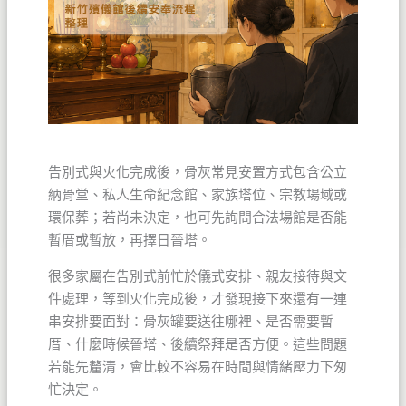
告別式與火化完成後，骨灰常見安置方式包含公立
納骨堂、私人生命紀念館、家族塔位、宗教場域或
環保葬；若尚未決定，也可先詢問合法場館是否能
暫厝或暫放，再擇日晉塔。
很多家屬在告別式前忙於儀式安排、親友接待與文
件處理，等到火化完成後，才發現接下來還有一連
串安排要面對：骨灰罐要送往哪裡、是否需要暫
厝、什麼時候晉塔、後續祭拜是否方便。這些問題
若能先釐清，會比較不容易在時間與情緒壓力下匆
忙決定。