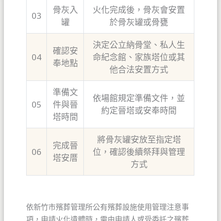
骨灰入
火化完成後，骨灰會安置
03
罐
於骨灰罐或骨甕
決定公立納骨堂、私人生
確認安
04
命紀念館、家族塔位或其
奉地點
他合法安置方式
準備文
依場館規定準備文件，並
05
件與晉
約定晉塔或安奉時間
塔時間
將骨灰罐安放至指定塔
完成晉
06
位，確認後續祭拜與管理
塔安厝
方式
依新竹市殯葬管理所公有殯葬設施使用管理注意事
項，申請火化遺體時，需由申請人或受委託之殯葬