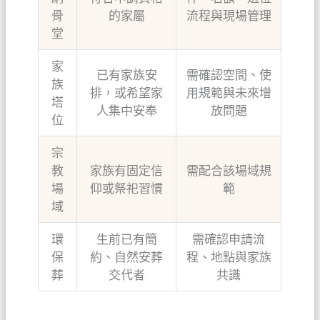
骨
的家屬
流程與現場管理
堂
家
已有家族安
需確認空間、使
族
排，或希望家
用規範與未來增
塔
人集中安奉
放問題
位
宗
教
家族有固定信
需配合該場域規
場
仰或祭祀習慣
範
域
環
生前已有簡
需確認申請流
保
約、自然安葬
程、地點與家族
葬
交代者
共識