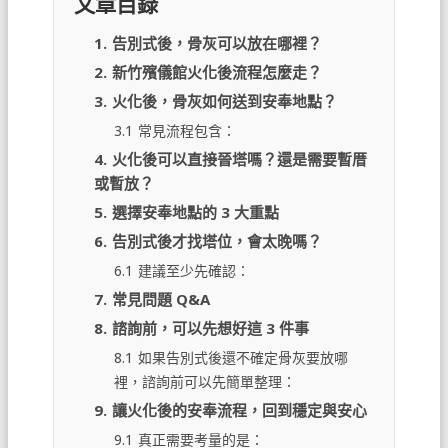
文章目錄
1.
告別式後，骨灰可以放在哪裡？
2.
新竹殯儀館火化後流程怎麼走？
3.
火化後，骨灰如何送到安奉地點？
3.1
常見流程包含：
4.
火化後可以直接晉塔嗎？還是需要暫厝
或暫放？
5.
選擇安奉地點的 3 大重點
6.
告別式後才找塔位，會太晚嗎？
6.1
建議至少先確認：
7.
常見問題 Q&A
8.
諮詢前，可以先想好這 3 件事
8.1
如果告別式後還不確定骨灰要放哪
裡，諮詢前可以先簡單整理：
9.
讓火化後的安奉流程，回到穩定與安心
9.1
真正需要考量的是：