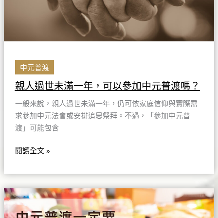
可
以
參
加
中
元
中元普渡
普
親人過世未滿一年，可以參加中元普渡嗎？
渡
嗎？
一般來說，親人過世未滿一年，仍可依家庭信仰與實際需
求參加中元法會或安排追思祭拜。不過，「參加中元普
渡」可能包含
閱讀全文 »
中
元
普