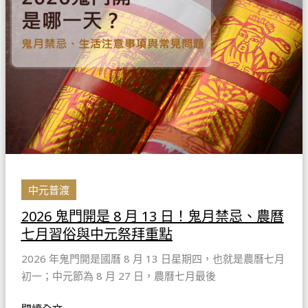
開
是
8
月
13
日！
鬼
月
禁
忌、
農
中元普渡
曆
2026 鬼門開是 8 月 13 日！鬼月禁忌、農曆
七
七月習俗與中元祭拜重點
月
習
2026 年鬼門開是國曆 8 月 13 日星期四，也就是農曆七月
俗
初一；中元節為 8 月 27 日，農曆七月最後
與
中