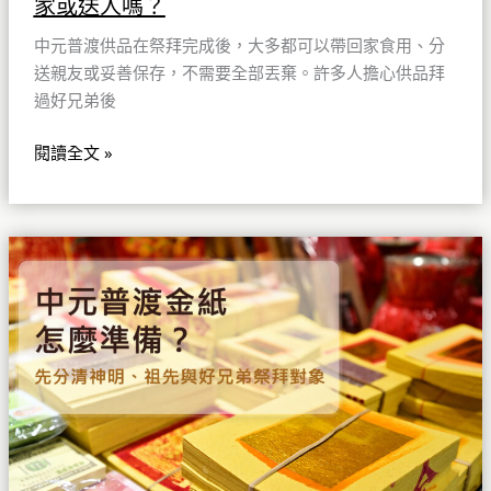
家或送人嗎？
回
家
中元普渡供品在祭拜完成後，大多都可以帶回家食用、分
或
送親友或妥善保存，不需要全部丟棄。許多人擔心供品拜
送
過好兄弟後
人
嗎？
閱讀全文 »
中
元
普
渡
金
紙
怎
麼
準