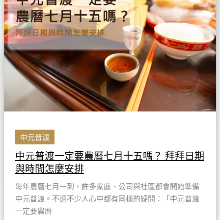
渡
一
定
要
農
曆
七
月
十
五
嗎？
中元普渡
拜
中元普渡一定要農曆七月十五嗎？ 拜拜日期
拜
與時間怎麼安排
日
期
每年農曆七月一到，許多家庭、公司與社區都會開始準備
與
中元普渡。不過不少人心中都有同樣的疑問：「中元普渡
時
一定要農曆