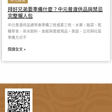
品
拜好兄弟要準備什麼？中元普渡供品與禁忌
與
完整懶人包
禁
忌
中元普渡供品通常會準備三牲或素三牲、水果、飯菜、乾
完
糧零食、茶水飲料、金紙與普度用品。家庭、公司與社區
整
準備方式不
懶
人
閱讀全文 »
包