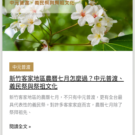
區
農
曆
七
月
怎
麼
過？
中
中元普渡
元
新竹客家地區農曆七月怎麼過？中元普渡、
普
義民祭與祭祖文化
渡、
義
新竹客家地區的農曆七月，不只有中元普渡，更有全台最
民
具代表性的義民祭。對許多客家家庭而言，農曆七月除了
祭
祭拜祖先、
與
祭
閱讀全文 »
祖