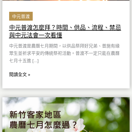
流
程、
禁
中元普渡
忌
中元普渡怎麼拜？時間、供品、流程、禁忌
與
與中元法會一次看懂
中
元
中元普渡是農曆七月期間，以供品祭拜好兄弟、普施有緣
法
眾生並祈求平安的傳統祭祀活動。普渡不一定只能在農曆
會
七月十五進 […]
一
次
閱讀全文 »
看
懂
新
竹
客
家
地