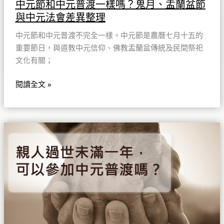
中元節和中元普渡一樣嗎？鬼月、盂蘭盆節
盆
與中元法會差異整理
節
與
中元節和中元普渡不完全一樣。中元節是農曆七月十五的
中
重要節日，與道教中元信仰、佛教盂蘭盆傳統及民間祭祀
元
文化有關；
法
會
閱讀全文 »
差
異
整
親
理
人
過
世
未
滿
一
年，