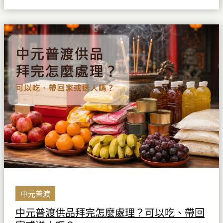
文
化
中
元
普
渡
供
品
拜
完
怎
麼
處
理？
可
以
中元普渡
吃、
中元普渡供品拜完怎麼處理？可以吃、帶回
帶