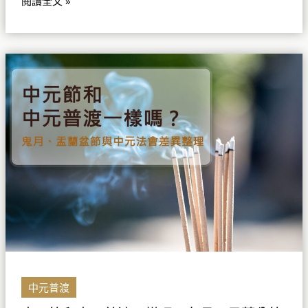
閱讀全文 »
元
祭
拜
中
重
元
點
節
和
中
元
普
渡
一
樣
嗎？
鬼
月、
盂
中元普渡
蘭