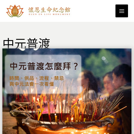
跳
至
主
要
內
中元普渡
容
中
元
普
渡
怎
麼
拜？
時
間、
供
品、