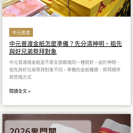
備？
先
分
清
神
中元普渡
明、
中元普渡金紙怎麼準備？先分清神明、祖先
祖
與好兄弟祭拜對象
先
與
中元普渡燒金紙並不是全部都燒同一種就好。由於神明、
好
祖先與好兄弟祭拜對象不同，準備的金紙種類、祭拜順序
兄
與焚燒方式
弟
祭
閱讀全文 »
拜
對
象
2026
鬼
門