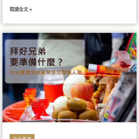
間
怎
閱讀全文 »
麼
安
排
拜
好
兄
弟
要
準
備
什
麼？
中
元
普
渡
供
中元普渡