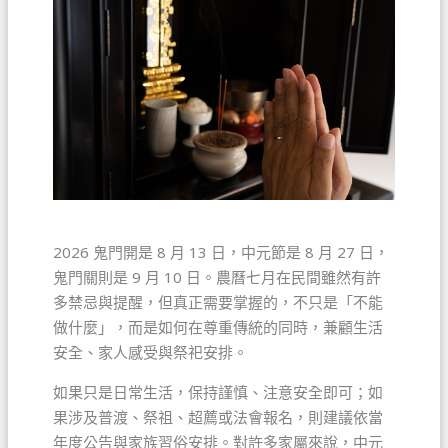
2026 鬼門開是 8 月 13 日，中元節是 8 月 27 日，
鬼門關則是 9 月 10 日。農曆七月在民間雖然有許
多禁忌與提醒，但真正需要掌握的，不只是「不能
做什麼」，而是如何在尊重傳統的同時，兼顧生活
安全、家人感受與祭祀安排。
如果只是日常生活，保持謹慎、注意安全即可；如
果涉及普渡、祭祖、超薦或法會報名，則建議依當
年度公告與家族習俗安排。對許多家屬來說，中元