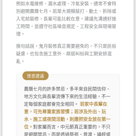
例如水電維修、漏水處理、冷氣安裝，通常不會特
別避開農曆七月。若是大規模敲打、動土、拆除或
入宅前裝修，長輩可能比較在意。建議先溝通好施
工時間，並遵守社區噪音規定、工程安全與現場管
理。
換句話說，鬼月裝修真正需要避免的，不只是民俗
疑慮，也包含施工意外、鄰居糾紛與工期安排混
亂。
懷恩建議
農曆七月的許多禁忌，多半來自民間信仰、
地方文化與長輩流傳下來的生活經驗，不一
定每個家庭都會完全相同。
若家中長輩在
意，可先尊重家族習慣；若涉及外出、玩
水、施工或夜間活動，則應把安全放在第一
位。
對家屬而言，中元節真正重要的，不只
是避開禁忌，而是透過祭祖、普渡、誦經或