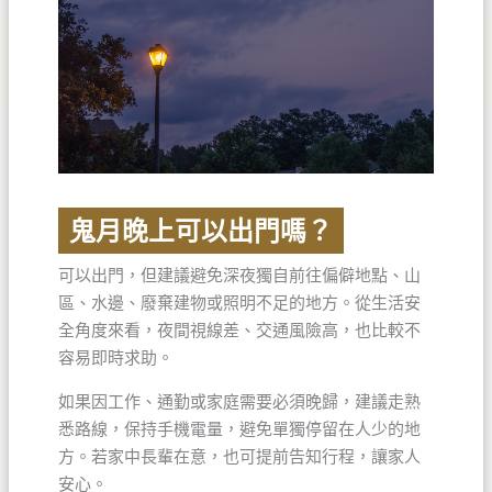
鬼月晚上可以出門嗎？
可以出門，但建議避免深夜獨自前往偏僻地點、山
區、水邊、廢棄建物或照明不足的地方。從生活安
全角度來看，夜間視線差、交通風險高，也比較不
容易即時求助。
如果因工作、通勤或家庭需要必須晚歸，建議走熟
悉路線，保持手機電量，避免單獨停留在人少的地
方。若家中長輩在意，也可提前告知行程，讓家人
安心。