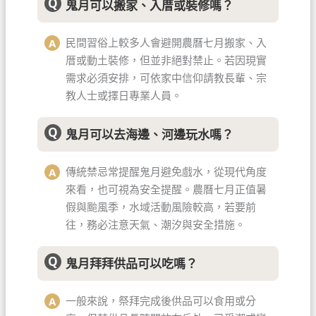
鬼月可以搬家、入厝或裝修嗎？
民間習俗上較多人會避開農曆七月搬家、入
厝或動土裝修，但並非絕對禁止。若因現實
需求必須安排，可依家中信仰請教長輩、宗
教人士或擇日專業人員。
鬼月可以去海邊、河邊玩水嗎？
傳統禁忌常提醒鬼月避免戲水，從現代角度
來看，也可視為安全提醒。農曆七月正值暑
假與颱風季，水域活動風險較高，若要前
往，務必注意天氣、潮汐與安全措施。
鬼月拜拜供品可以吃嗎？
一般來說，祭拜完成後供品可以食用或分