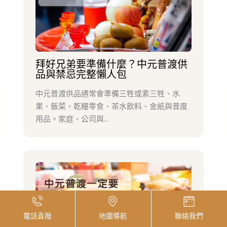
拜好兄弟要準備什麼？中元普渡供
品與禁忌完整懶人包
中元普渡供品通常會準備三牲或素三牲、水
果、飯菜、乾糧零食、茶水飲料、金紙與普度
用品。家庭、公司與...
電話直撥
地圖導航
聯絡我們