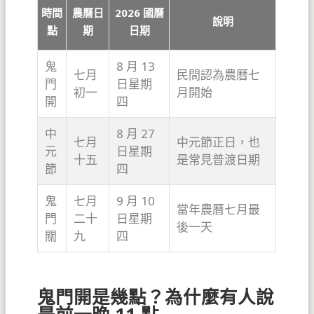
時間
農曆日
2026 國曆
說明
點
期
日期
鬼
8 月 13
七月
民間認為農曆七
門
日星期
初一
月開始
開
四
中
8 月 27
七月
中元節正日，也
元
日星期
十五
是常見普渡日期
節
四
鬼
七月
9 月 10
當年農曆七月最
門
二十
日星期
後一天
關
九
四
鬼門開是幾點？為什麼有人說