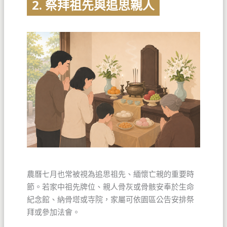
2. 祭拜祖先與追思親人
農曆七月也常被視為追思祖先、緬懷亡親的重要時
節。若家中祖先牌位、親人骨灰或骨骸安奉於生命
紀念館、納骨塔或寺院，家屬可依園區公告安排祭
拜或參加法會。