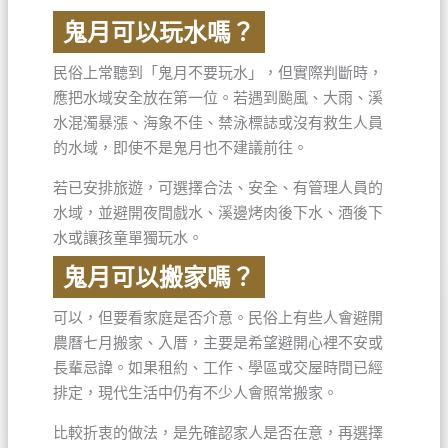
鬼月可以玩水嗎？
民俗上常聽到「鬼月不要玩水」，但實際判斷時，
應把水域安全放在第一位。若遇到颱風、大雨、溪
水混濁暴漲、海象不佳、禁泳標誌或沒有救生人員
的水域，即使不是鬼月也不建議前往。
若已安排旅遊，可選擇合法、安全、有管理人員的
水域，並避開夜間戲水、溪邊烤肉後下水、酒後下
水或讓孩童單獨玩水。
鬼月可以搬家嗎？
可以，但要看家庭是否介意。民俗上有些人會避開
農曆七月搬家、入厝，主要是希望避開心裡不安或
長輩忌諱。如果租約、工作、學區或交屋時間已經
排定，現代生活中仍有不少人會照常搬家。
比較折衷的做法，是先確認家人是否在意，再選擇