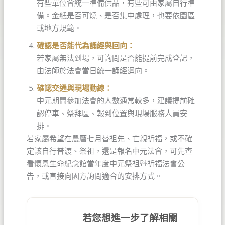
有些單位會統一準備供品，有些可由家屬自行準
備。金紙是否可燒、是否集中處理，也要依園區
或地方規範。
確認是否能代為誦經與回向：
若家屬無法到場，可詢問是否能提前完成登記，
由法師於法會當日統一誦經迴向。
確認交通與現場動線：
中元期間參加法會的人數通常較多，建議提前確
認停車、祭拜區、報到位置與現場服務人員安
排。
若家屬希望在農曆七月替祖先、亡親祈福，或不確
定該自行普渡、祭祖，還是報名中元法會，可先查
看懷恩生命紀念館當年度中元祭祖暨祈福法會公
告，或直接向園方詢問適合的安排方式。
若您想進一步了解相關