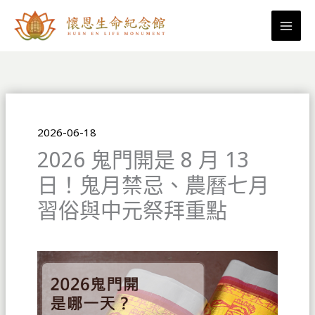
跳
至
主
要
內
容
2026-06-18
2026 鬼門開是 8 月 13
日！鬼月禁忌、農曆七月
習俗與中元祭拜重點