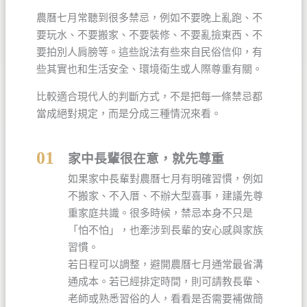
農曆七月常聽到很多禁忌，例如不要晚上亂跑、不
要玩水、不要搬家、不要裝修、不要亂撿東西、不
要拍別人肩膀等。這些說法有些來自民俗信仰，有
些其實也和生活安全、環境衛生或人際尊重有關。
比較適合現代人的判斷方式，不是把每一條禁忌都
當成絕對規定，而是分成三種情況來看。
01
家中長輩很在意，就先尊重
如果家中長輩對農曆七月有明確習慣，例如
不搬家、不入厝、不辦大型喜事，建議先尊
重家庭共識。很多時候，禁忌本身不只是
「怕不怕」，也牽涉到長輩的安心感與家族
習慣。
若日程可以調整，避開農曆七月通常最省溝
通成本。若已經排定時間，則可請教長輩、
老師或熟悉習俗的人，看看是否需要補做簡