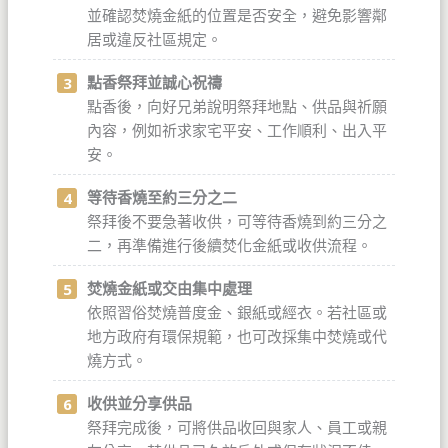
並確認焚燒金紙的位置是否安全，避免影響鄰
居或違反社區規定。
點香祭拜並誠心祝禱
點香後，向好兄弟說明祭拜地點、供品與祈願
內容，例如祈求家宅平安、工作順利、出入平
安。
等待香燒至約三分之二
祭拜後不要急著收供，可等待香燒到約三分之
二，再準備進行後續焚化金紙或收供流程。
焚燒金紙或交由集中處理
依照習俗焚燒普度金、銀紙或經衣。若社區或
地方政府有環保規範，也可改採集中焚燒或代
燒方式。
收供並分享供品
祭拜完成後，可將供品收回與家人、員工或親