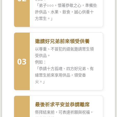
「弟子○○○，懷著恭敬之心，準備些
許供品、水果、飲食，誠心供養十
方眾生。」
邀請好兄弟前來領受供養
以尊重、不冒犯的語氣邀請眾生領
受供品。
03
例如：
「恭請十方孤魂、四方好兄弟、有
緣眾生前來享用供品，領受香
火。」
最後祈求平安並恭請離席
祭拜結束前，可表達祈願與祝福，