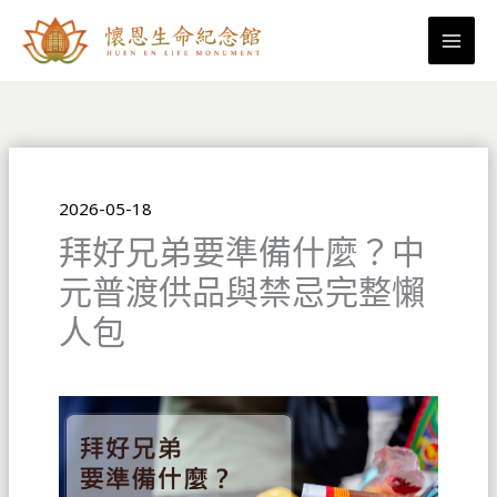
跳
至
主
要
內
容
2026-05-18
拜好兄弟要準備什麼？中
元普渡供品與禁忌完整懶
人包