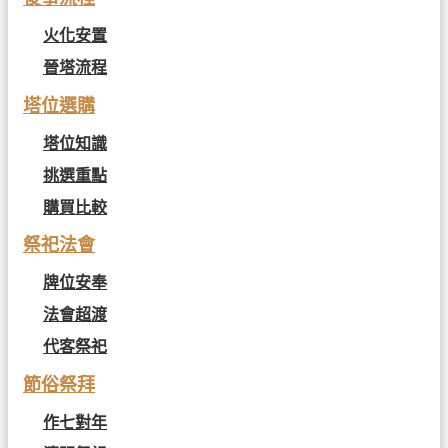
火化安置
晉塔流程
塔位選購
塔位知識
挑選重點
購買比較
祭祀法會
牌位安奉
法會超渡
代客祭祀
節俗祭拜
作七對年