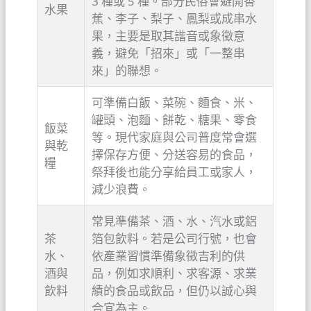
3 種或 5 種。部分民俗會避開香
水果
蕉、李子、梨子、鳳梨或成串水
果，主要是取其諧音或象徵意
義，避免「招來」或「一整串
來」的聯想。
可準備白飯、菜碗、麵食、米、
罐頭、泡麵、餅乾、糖果、零食
飯菜
等。現代家庭與公司普度常會選
與乾
擇保存方便、分送容易的食品，
糧
祭拜後也能分享給員工或家人，
減少浪費。
常見準備茶、酒、水、汽水或鋁
茶
箔包飲料。若是公司行號，也會
水、
依產業習慣準備象徵吉利的供
酒與
品，例如求順利、求客源、求業
飲料
績的食品或飲品，但仍以誠心與
合宜為主。