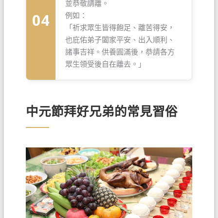
並恭敬請離。
04
例如：
「祈求眾生皆得飽足、離苦得安，
也庇佑弟子闔家平安、出入順利、
諸事吉祥。供養圓滿後，恭請各方
眾生領受後自在離去。」
中元節拜好兄弟的常見習俗