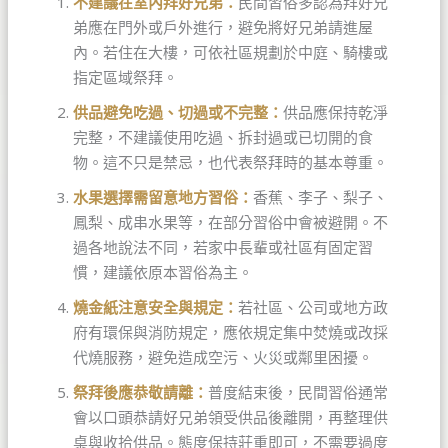
不建議在室內拜好兄弟：
民間習俗多認為拜好兄
弟應在門外或戶外進行，避免將好兄弟請進屋
內。若住在大樓，可依社區規劃於中庭、騎樓或
指定區域祭拜。
供品避免吃過、切過或不完整：
供品應保持乾淨
完整，不建議使用吃過、拆封過或已切開的食
物。這不只是禁忌，也代表祭拜時的基本尊重。
水果選擇需留意地方習俗：
香蕉、李子、梨子、
鳳梨、成串水果等，在部分習俗中會被避開。不
過各地說法不同，若家中長輩或社區有固定習
慣，建議依原本習俗為主。
燒金紙注意安全與規定：
若社區、公司或地方政
府有環保與消防規定，應依規定集中焚燒或改採
代燒服務，避免造成空污、火災或鄰里困擾。
祭拜後應恭敬請離：
普度結束後，民間習俗通常
會以口頭恭請好兄弟領受供品後離開，再整理供
桌與收拾供品。態度保持莊重即可，不需要過度