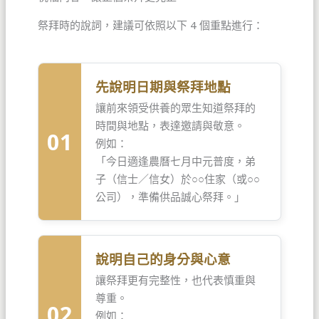
祭拜時的說詞，建議可依照以下 4 個重點進行：
先說明日期與祭拜地點
讓前來領受供養的眾生知道祭拜的
時間與地點，表達邀請與敬意。
01
例如：
「今日適逢農曆七月中元普度，弟
子（信士／信女）於○○住家（或○○
公司），準備供品誠心祭拜。」
說明自己的身分與心意
讓祭拜更有完整性，也代表慎重與
尊重。
02
例如：